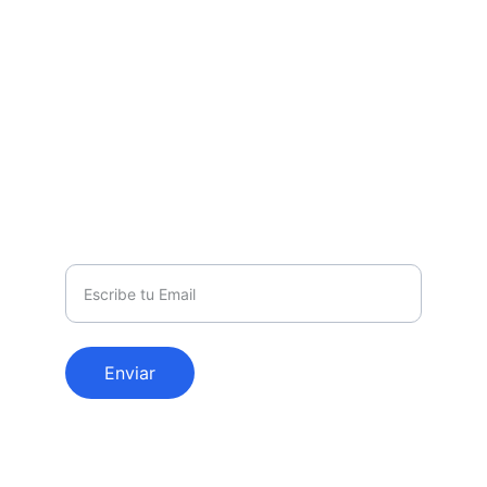
SOPORTE
ventas@materialesdigitales365.com
+1 520 590 2849
AVISOS
Email de contacto
Enviar
© 2026. All rights reserved.